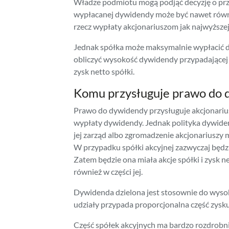
Władze podmiotu mogą podjąć decyzję o prz
wypłacanej dywidendy może być nawet równa
rzecz wypłaty akcjonariuszom jak najwyższej
Jednak spółka może maksymalnie wypłacić dy
obliczyć wysokość dywidendy przypadającej 
zysk netto spółki.
Komu przysługuje prawo do 
Prawo do dywidendy przysługuje akcjonarius
wypłaty dywidendy. Jednak polityka dywiden
jej zarząd albo zgromadzenie akcjonariuszy m
W przypadku spółki akcyjnej zazwyczaj będzi
Zatem będzie ona miała akcje spółki i zysk n
również w części jej.
Dywidenda dzielona jest stosownie do wysok
udziały przypada proporcjonalna część zysku
Część spółek akcyjnych ma bardzo rozdrobni