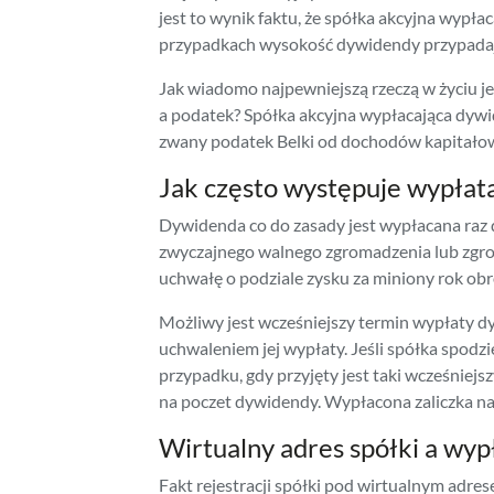
jest to wynik faktu, że spółka akcyjna wypł
przypadkach wysokość dywidendy przypadają
Jak wiadomo najpewniejszą rzeczą w życiu j
a podatek? Spółka akcyjna wypłacająca dyw
zwany podatek Belki od dochodów kapitało
Jak często występuje wypłat
Dywidenda co do zasady jest wypłacana raz
zwyczajnego walnego zgromadzenia lub zgro
uchwałę o podziale zysku za miniony rok ob
Możliwy jest wcześniejszy termin wypłaty d
uchwaleniem jej wypłaty. Jeśli spółka spodz
przypadku, gdy przyjęty jest taki wcześnie
na poczet dywidendy. Wypłacona zaliczka n
Wirtualny adres spółki a wy
Fakt
rejestracji spółki pod wirtualnym adre