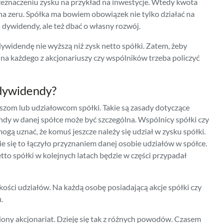
eznaczeniu zysku na przykład na inwestycje. Wtedy kwota
 zeru. Spółka ma bowiem obowiązek nie tylko działać na
 dywidendy, ale też dbać o własny rozwój.
widendę nie wyższą niż zysk netto spółki. Zatem, żeby
na każdego z akcjonariuszy czy wspólników trzeba policzyć
dywidendy?
zom lub udziałowcom spółki. Takie są zasady dotyczące
dy w danej spółce może być szczególna. Wspólnicy spółki czy
ogą uznać, że komuś jeszcze należy się udział w zysku spółki.
e się to łączyło przyznaniem danej osobie udziałów w spółce.
etto spółki w kolejnych latach będzie w części przypadał
ości udziałów. Na każdą osobę posiadającą akcje spółki czy
.
ony akcjonariat. Dzieję się tak z różnych powodów. Czasem