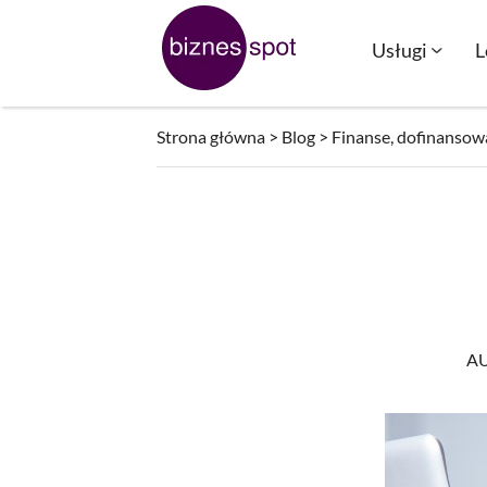
Przejdź
do
Usługi
L
treści
Strona główna
>
Blog
>
Finanse, dofinansowa
A