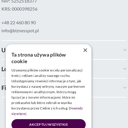
NIP: 5252518377
KRS: 0000398256
+48 22 460 80 90
info@biznesspot.pl
×
Usługi
Ta strona używa plików
cookie
Lokalizacje
Używamy plików cookie w celu personalizacji
treści, reklam i analizy naszego ruchu.
Udostępniamy również informacje o tym, jak
Firma
korzystasz z naszej witryny, naszym partnerom
reklamowym i analitycznym, którzy mogą
łączyć je z innymi informacjami, które im
przekazałeś lub które zebrali w wyniku
korzystania przez Ciebie z ich usług.
Dowiedz
się więcej
AKCEPTUJ WSZYSTKIE