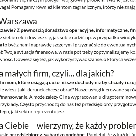
waga! Pomagamy również klientom zagranicznym, którzy nie znają a
 Warszawa
awie? Z pewnością doradztwo operacyjne, informatyczne, fin
siebie cele i dowiesz się, jak sobie radzić np. w przypadku windy
warto być z nami naprawdę szczerym i przyznać się do ewentualnyc
eż Twoja sytuacja finansowa, w razie potrzeby zoptymalizujemy ko
ość. Dowiesz się też, jak wykorzystywać szanse, o których wcześn
małych firm, czyli… dla jakich?
rmom, które osiągają dużo niższe dochody niż by chciały i czuj
ie wiesz, jaki kierunek chcesz obrać? Nasze usługi kierowane są r
ofinansowanie. A może zależy Ci na wypracowaniu długoterminowej
przykłady. Często przychodzą do nas też przedsiębiorcy przygotowuj
tego, jaki sektor reprezentujesz.
 Ciebie – wierzymy, że każdy problem
się przedsiębiorcy, są bardzo podobne.
Pamiętaj, że w każdej fi