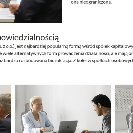
ona nieograniczona.
powiedzialnością
. z o.o.) jest najbardziej popularną formą wśród spółek kapitał
je wiele alternatywnych form prowadzenia działalności, ale mają o
z bardzo rozbudowana biurokracja. Z kolei w spółkach osobowych j