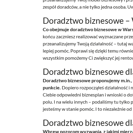
zespół doradców, a nie tylko jedna osoba. U
Doradztwo biznesowe –
Co obejmuje doradztwo biznesowe w Warsz
końcu zaczniesz realizować wyznaczane przez 
przeanalizujemy Twoją działalność – tutaj 
lepiej pomóc. Poprawi się dzięki temu równi
wszystkim pomożemy Ci zwiększyć jej rentown
Doradztwo biznesowe dla 
Doradztwo biznesowe proponujemy m.in., fi
punkcie.
Dopiero rozpocząłeś działalność i n
Ciebie odpowiedni biznesplan i wnioski o d
polu. I na wielu innych – podaliśmy tu tylko 
jesteśmy w stanie pomóc. I to niezależnie od 
Doradztwo biznesowe dla
Wbrew pozorom wyzwania, z jakimi mierzą 