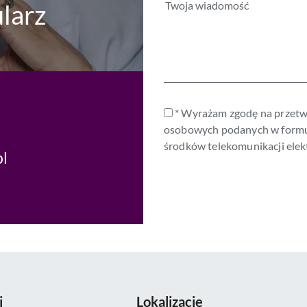
larz
* Wyrażam zgodę na przetw
osobowych podanych w formul
środków telekomunikacji elek
pl
i
Lokalizacje