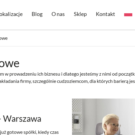
okalizacje
Blog
O nas
Sklep
Kontakt
sowe
sowe
m w prowadzeniu ich biznesu i dlatego jesteśmy z nimi od początku
ładania firmy, szczególnie cudzoziemcom, dla których barierą jest
– Warszawa
uż gotowe spółki, kiedy czas