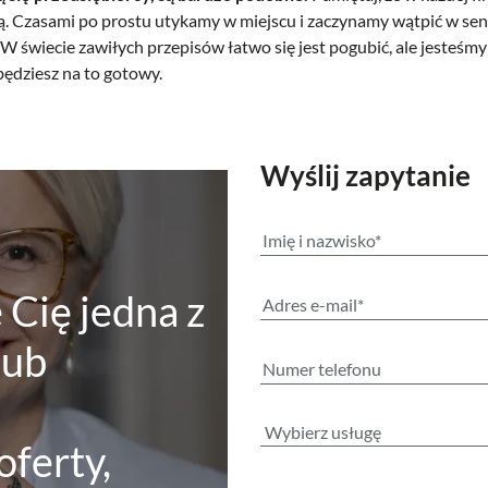
. Czasami po prostu utykamy w miejscu i zaczynamy wątpić w sens
e. W świecie zawiłych przepisów łatwo się jest pogubić, ale jesteśm
 będziesz na to gotowy.
Wyślij zapytanie
e Cię jedna z
lub
oferty,