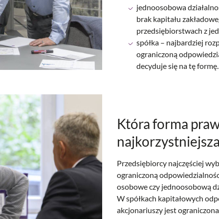
jednoosobowa działalność
brak kapitału zakładowe
przedsiębiorstwach z je
spółka – najbardziej roz
ograniczoną odpowiedzi
decyduje się na tę formę.
Która forma praw
najkorzystniejsz
Przedsiębiorcy najczęściej wyb
ograniczoną odpowiedzialnością
osobowe czy jednoosobową dz
W spółkach kapitałowych odp
akcjonariuszy jest ograniczon