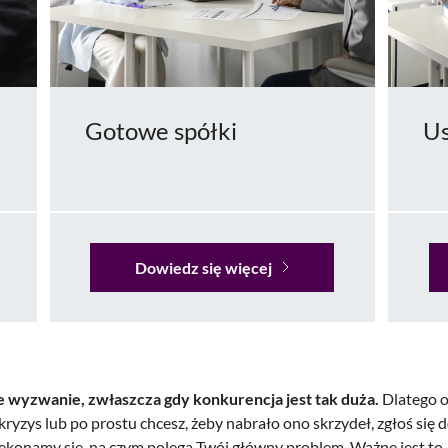
Gotowe spółki
Us
Dowiedz się więcej
 wyzwanie, zwłaszcza gdy konkurencja jest tak duża.
Dlatego 
kryzys lub po prostu chcesz, żeby nabrało ono skrzydeł, zgłoś się
konamy się, na czym polega Twój główny problem. Ważne jest to, 