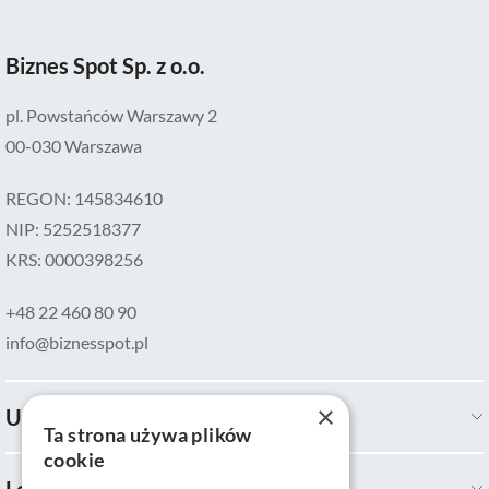
Biznes Spot Sp. z o.o.
pl. Powstańców Warszawy 2
00-030 Warszawa
REGON: 145834610
NIP: 5252518377
KRS: 0000398256
+48 22 460 80 90
info@biznesspot.pl
×
Usługi
Ta strona używa plików
cookie
Lokalizacje