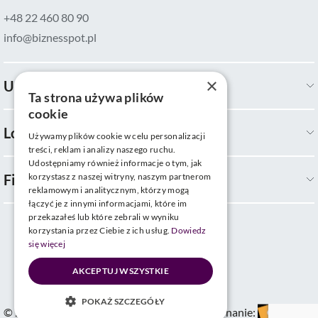
+48 22 460 80 90
info@biznesspot.pl
×
Usługi
Ta strona używa plików
cookie
Lokalizacje
Używamy plików cookie w celu personalizacji
treści, reklam i analizy naszego ruchu.
Udostępniamy również informacje o tym, jak
Firma
korzystasz z naszej witryny, naszym partnerom
reklamowym i analitycznym, którzy mogą
łączyć je z innymi informacjami, które im
przekazałeś lub które zebrali w wyniku
korzystania przez Ciebie z ich usług.
Dowiedz
się więcej
AKCEPTUJ WSZYSTKIE
POKAŻ SZCZEGÓŁY
© 2025 Biznes Spot | All rights reserved
Wykonanie: