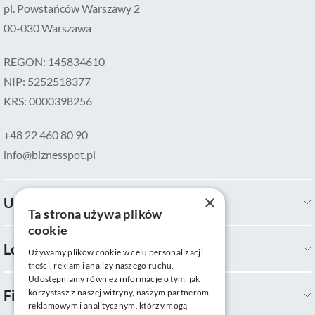
pl. Powstańców Warszawy 2
00-030 Warszawa
REGON: 145834610
NIP: 5252518377
KRS: 0000398256
+48 22 460 80 90
info@biznesspot.pl
×
Usługi
Ta strona używa plików
cookie
Lokalizacje
Używamy plików cookie w celu personalizacji
treści, reklam i analizy naszego ruchu.
Udostępniamy również informacje o tym, jak
Firma
korzystasz z naszej witryny, naszym partnerom
reklamowym i analitycznym, którzy mogą