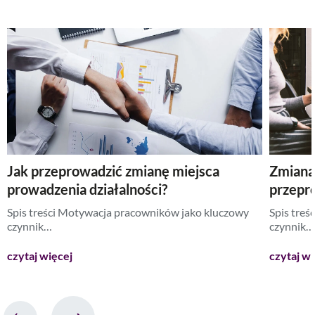
Jak przeprowadzić zmianę miejsca
Zmiana 
prowadzenia działalności?
przepr
Spis treści Motywacja pracowników jako kluczowy
Spis tre
czynnik…
czynnik…
czytaj więcej
czytaj wi