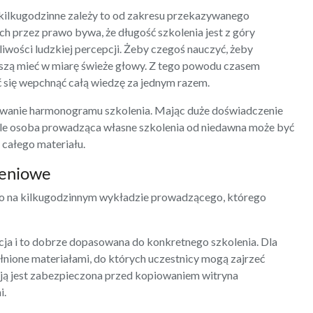
 kilkugodzinne zależy to od zakresu przekazywanego
 przez prawo bywa, że długość szkolenia jest z góry
iwości ludzkiej percepcji. Żeby czegoś nauczyć, żeby
uszą mieć w miarę świeże głowy. Z tego powodu czasem
rać się wepchnąć całą wiedzę za jednym razem.
wanie harmonogramu szkolenia. Mając duże doświadczenie
Ale osoba prowadząca własne szkolenia od niedawna może być
całego materiału.
leniowe
ało na kilkugodzinnym wykładzie prowadzącego, którego
ja i to dobrze dopasowana do konkretnego szkolenia. Dla
łnione materiałami, do których uczestnicy mogą zajrzeć
pcją jest zabezpieczona przed kopiowaniem witryna
i.