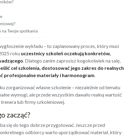
tników?
ów
eniowej?
ń na Twoje spotkania
 wygłoszenie wykładu – to zaplanowany proces, który musi
 2025 roku
uczestnicy szkoleń oczekują konkretów,
owadzącego
. Dlatego zanim zaprosisz kogokolwiek na salę,
eślić cel szkolenia, dostosować jego zakres do realnych
ć profesjonalne materiały i harmonogram
.
ku zorganizować własne szkolenie – niezależnie od tematu
ormalne wymogi, ale przede wszystkim dawało realną wartość
trenera lub firmy szkoleniowej.
go zacząć?
ba się do tego dobrze przygotować. Jeszcze przed
konkretnego odbiorcy warto uporządkować materiał, który