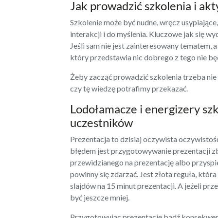
Jak prowadzić szkolenia i a
Szkolenie może być nudne, wręcz usypiające
interakcji i do myślenia. Kluczowe jak się 
Jeśli sam nie jest zainteresowany tematem, a
który przedstawia nic dobrego z tego nie bę
Żeby zacząć prowadzić szkolenia trzeba nie 
czy tę wiedzę potrafimy przekazać.
Lodołamacze i energizery s
uczestników
Prezentacja to dzisiaj oczywista oczywistoś
błędem jest przygotowywanie prezentacji zb
przewidzianego na prezentację albo przyspi
powinny się zdarzać. Jest złota reguła, która 
slajdów na 15 minut prezentacji. A jeżeli pr
być jeszcze mniej.
Przygotowując prezentację bądź konsekwentn