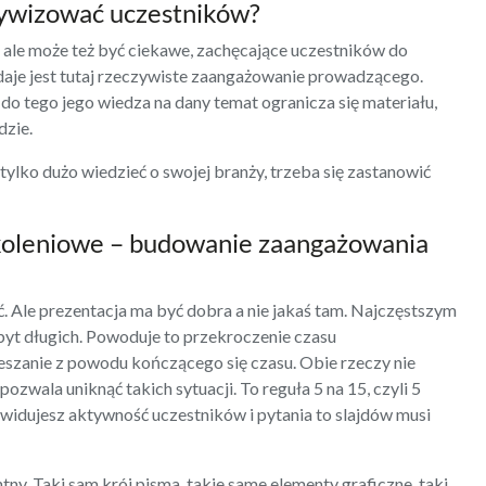
ktywizować uczestników?
, ale może też być ciekawe, zachęcające uczestników do
wydaje jest tutaj rzeczywiste zaangażowanie prowadzącego.
 do tego jego wiedza na dany temat ogranicza się materiału,
dzie.
tylko dużo wiedzieć o swojej branży, trzeba się zastanowić
zkoleniowe – budowanie zaangażowania
ć. Ale prezentacja ma być dobra a nie jakaś tam. Najczęstszym
yt długich. Powoduje to przekroczenie czasu
eszanie z powodu kończącego się czasu. Obie rzeczy nie
pozwala uniknąć takich sytuacji. To reguła 5 na 15, czyli 5
zewidujesz aktywność uczestników i pytania to slajdów musi
y. Taki sam krój pisma, takie same elementy graficzne, taki