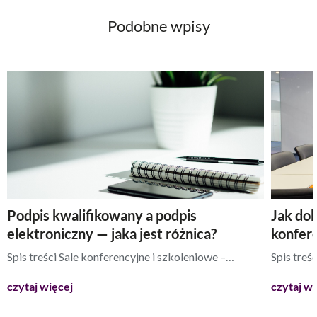
Podobne wpisy
Podpis kwalifikowany a podpis
Jak dob
elektroniczny — jaka jest różnica?
konfere
Spis treści Sale konferencyjne i szkoleniowe –…
Spis treś
czytaj więcej
czytaj wi