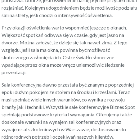
podstawa. Dobrze, jeśli oświetlenie da się płynnie przyciemniać i
rozjaśniać. Kolejnym udogodnieniem będzie możliwość podziału
sali na strefy, jeśli chodzi o intensywność oświetlenia.
Przy okazji oświetlenia warto wspomnieć jeszcze o oknach.
Większość spotkań odbywa się w czasie, gdy jest jasno na
dworze. Można założyć, że dzieje się tak nawet zimą. Z tego
względu, jeśli sala ma okna, powinna być możliwość
skutecznego zasłonięcia ich. Ostre światło słoneczne
wpadające przez okna może wręcz uniemożliwić śledzenie
prezentacji.
Sala konferencyjna dawno przestała być znanym z poprzedniej
epoki dużym pokojem ze stołem na środku i krzesłami. Teraz
musi spełniać wiele innych warunków, co wynika z rozwoju
branży jak i techniki. Wszystkie sale konferencyjne
Biznes Spot
spełniają podstawowe kryteria i wymagania.
Oferujemy także
doskonałe warunki na wynajem sal konferencyjnych oraz
wynajem sal szkoleniowych w Warszawie
, dostosowane do
różnorodnych potrzeb i oczekiwań naszych klientów.