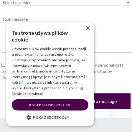
×
Ta strona używa plików
cookie
Używamy plików cookie w celu personalizacji
treści, reklam i analizy naszego ruchu.
Udostępniamy również informacje o tym, jak
* I consent to the processing by Biznes Spot my personal data
korzystasz z naszej witryny, naszym
provided in the form for the purpose of sending an offer by
partnerom reklamowym i analitycznym,
którzy mogą łączyć je z innymi informacjami,
electronic telecommunications.
które im przekazałeś lub które zebrali w
wyniku korzystania przez Ciebie z ich usług.
Dowiedz się więcej
AKCEPTUJ WSZYSTKIE
POKAŻ SZCZEGÓŁY
© 2025 Biznes Spot | All rights reserved
Wykonanie:
NIEZBĘDNE