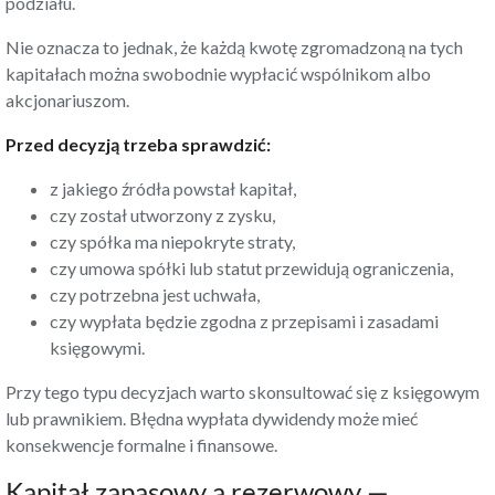
podziału.
Nie oznacza to jednak, że każdą kwotę zgromadzoną na tych
kapitałach można swobodnie wypłacić wspólnikom albo
akcjonariuszom.
Przed decyzją trzeba sprawdzić:
z jakiego źródła powstał kapitał,
czy został utworzony z zysku,
czy spółka ma niepokryte straty,
czy umowa spółki lub statut przewidują ograniczenia,
czy potrzebna jest uchwała,
czy wypłata będzie zgodna z przepisami i zasadami
księgowymi.
Przy tego typu decyzjach warto skonsultować się z księgowym
lub prawnikiem. Błędna wypłata dywidendy może mieć
konsekwencje formalne i finansowe.
Kapitał zapasowy a rezerwowy —