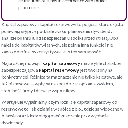
distribution of funds in accordance with formal
procedures.
Kapitał zapasowy i kapitał rezerwowy to pojęcia, które często
pojawiają się przy podziale zysku, planowaniu dywidendy,
analizie bilansu lub zabezpieczaniu spółki przed stratą. Oba
należą do kapitałów własnych, ale pełnią inną funkcję i nie
zawsze można wykorzystywać je w ten sam sposób.
Najprościej mówiąc:
kapitał zapasowy
ma zwykle charakter
zabezpieczający, a
kapitał rezerwowy
jest tworzony na
konkretny cel. Różnica ta ma znaczenie nie tylko księgowe, ale
też biznesowe — wpływa na sposób zarządzania zyskiem,
stabilność firmy i decyzje wspólników.
W artykule wyjaśniamy, czym różni się kapitał zapasowy od
rezerwowego, jak działają w spółce z o.o., gdzie są widoczne w
bilansie oraz kiedy mogą mieć znaczenie przy wypłacie
dywidendy.